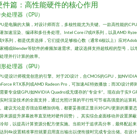
硬件篇：高性能硬件的核心作用
中央处理器（CPU）
PU是电脑的大脑，对设计师而言，多核性能尤为关键。一款高性能的CP
著加速渲染、编译和多任务处理。Intel Core i7或i9系列，以及AMD Ryze
或9系列，都是优质选择，它们提供足够核心数（通常6核以上）应对Adob
家桶或Blender等软件的睿频加速需求。建议选择支持超线程的型号，以
处理并行计算的效率。
图形处理器（GPU）
PU是设计师视觉创意的引擎。对于2D设计，合CMOS的GPU，如NVIDI
eForce RTX系列或AMD Radeon Pro，可加速AE特效播放；而3D设计师
需要专业级GPU如NVIDIA Quadro或无缓存的“专业卡”。现在由于实9 G
实时渲染技术的全面支持，通过光照计算的平行性可节省高强度的运算耗
。建议无论是否强迫双槽加供电，都要妥善摆正显示对GPU更新的重要
异来源提升屏幕效率直至绝对硬件回赞）。其实综合桌面移动并设置屏蔽
冷却，以提高计算资源分配方便实施。当前对于追求高分率，最终配起来
达到4k设置精准掌控就要启用直出输出以便衔接时完成专业出储。在设